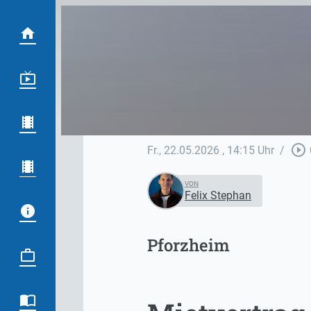
play_circle_outline
Fr., 22.05.2026
, 14:15 Uhr
/
VON
Felix Stephan
Pforzheim