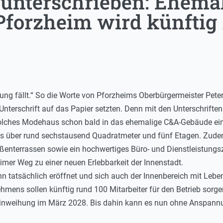
 unterschrieben: Ehema
Pforzheim wird künfti
ng fällt.“ So die Worte von Pforzheims Oberbürgermeister Peter
Unterschrift auf das Papier setzten. Denn mit den Unterschrift
in solches Modehaus schon bald in das ehemalige C&A-Gebäude ein
us über rund sechstausend Quadratmeter und fünf Etagen. Zudem
nterrassen sowie ein hochwertiges Büro- und Dienstleistungs
imer Weg zu einer neuen Erlebbarkeit der Innenstadt.
tatsächlich eröffnet und sich auch der Innenbereich mit Leben
nehmens sollen künftig rund 100 Mitarbeiter für den Betrieb sorg
e Einweihung im März 2028. Bis dahin kann es nun ohne Anspann