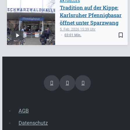
AKTUELLES
Tradition auf der Kippe:
Karlsruher Pfennigbasar
öffnet unter Sparzwang
5. Feb. 2026
15:39
bookmark_border
03:01 Min.
AGB
Datenschutz