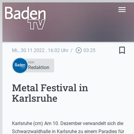
menu
bookmark_border
play_circle_outline
Mi., 30.11.2022
, 16:02 Uhr
/
03:25
VON
Redaktion
Metal Festival in
Karlsruhe
Karlsruhe (cm) Am 10. Dezember verwandelt sich die
Schwarzwaldhalle in Karlsruhe zu einem Paradies für