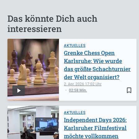
Das könnte Dich auch
interessieren
AKTUELLES
Grenke Chess Open
Karlsruhe: Wie wurde
das größte Schachturnier
der Welt organisiert?
2. Apr. 2026
17:02
bookmark_border
02:58 Min.
AKTUELLES
Independent Days 2026:
Karlsruher Filmfestival
möchte vollkommen