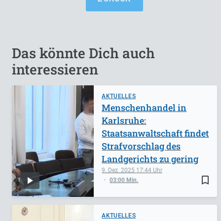
Das könnte Dich auch
interessieren
AKTUELLES
Menschenhandel in
Karlsruhe:
Staatsanwaltschaft findet
Strafvorschlag des
Landgerichts zu gering
9. Dez. 2025
17:44
bookmark_border
03:00 Min.
AKTUELLES