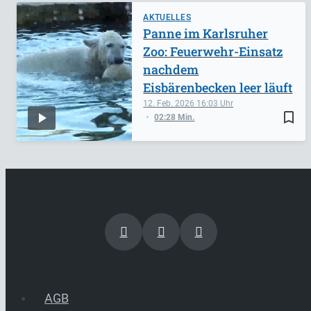
AKTUELLES
Panne im Karlsruher
Zoo: Feuerwehr-Einsatz
nachdem
Eisbärenbecken leer läuft
12. Feb. 2026
16:03
bookmark_border
02:28 Min.
AGB