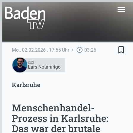
menu
bookmark_border
play_circle_outline
Mo., 02.02.2026
, 17:55 Uhr
/
03:26
VON
Lars Notararigo
Karlsruhe
Menschenhandel-
Prozess in Karlsruhe:
Das war der brutale