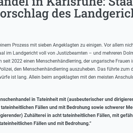
del in Karlsruhe: Staa
vorschlag des Landgeric
 einem Prozess mit sieben Angeklagten zu einigen. Vor allem nicht 
Saal im Landgericht voll von Justizbeamten – und mehreren Dol
 seit 2022 einen Menschenhändlerring, der ungarische Frauen in 
olizei, den Menschenhändlerring auszuheben. Das führte zum de
würfe ist lang. Allein beim angeklagten mit den meisten Anschu
chenhandel in Tateinheit mit (ausbeuterischer und dirigierend
 tateinheitlichen Fällen und mit Bedrohung sowie schwerer Me
gierender) Zuhälterei in acht tateinheitlichen Fällen, mit gefäh
tateinheitlichen Fällen und mit Bedrohung.“