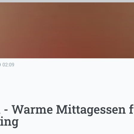
line
02:09
- Warme Mittagessen fü
ing