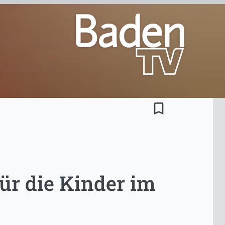
bookmark_border
r die Kinder im