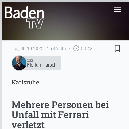
menu
bookmark_border
play_circle_outline
Do., 30.10.2025
, 15:46 Uhr
/
00:42
VON
Florian Harsch
Karlsruhe
Mehrere Personen bei
Unfall mit Ferrari
verletzt