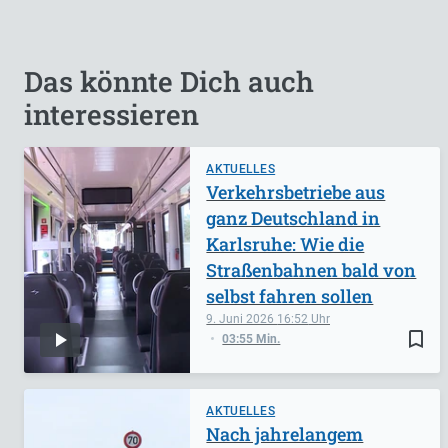
Das könnte Dich auch
interessieren
AKTUELLES
Verkehrsbetriebe aus
ganz Deutschland in
Karlsruhe: Wie die
Straßenbahnen bald von
selbst fahren sollen
9. Juni 2026
16:52
bookmark_border
03:55 Min.
AKTUELLES
Nach jahrelangem