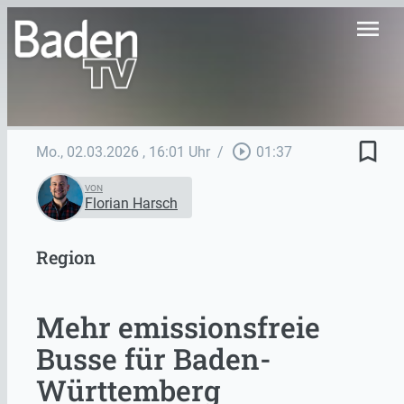
menu
bookmark_border
play_circle_outline
Mo., 02.03.2026
, 16:01 Uhr
/
01:37
VON
Florian Harsch
Region
Mehr emissionsfreie
Busse für Baden-
Württemberg