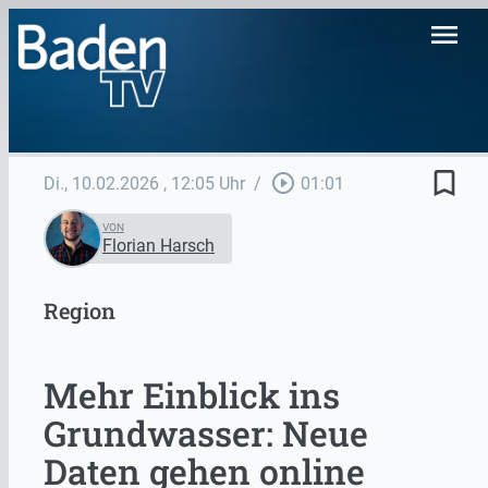
menu
bookmark_border
play_circle_outline
Di., 10.02.2026
, 12:05 Uhr
/
01:01
VON
Florian Harsch
Region
Mehr Einblick ins
Grundwasser: Neue
Daten gehen online