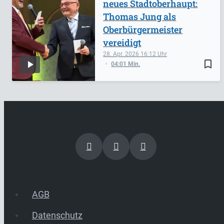
neues Stadtoberhaupt:
Thomas Jung als
Oberbürgermeister
vereidigt
28. Apr. 2026
16:12
bookmark_border
04:01 Min.
AGB
Datenschutz