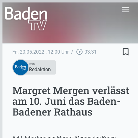
menu
bookmark_border
play_circle_outline
Fr., 20.05.2022
, 12:00 Uhr
/
03:31
VON
Redaktion
Margret Mergen verlässt
am 10. Juni das Baden-
Badener Rathaus
Acht Jahre lang war Margret Mergen das Baden-