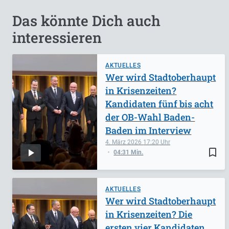
Das könnte Dich auch
interessieren
AKTUELLES
Wer wird Stadtoberhaupt
in Krisenzeiten?
Kandidaten fünf bis acht
der OB-Wahl Baden-
Baden im Interview
4. März 2026
17:20
bookmark_border
04:31 Min.
AKTUELLES
Wer wird Stadtoberhaupt
in Krisenzeiten? Die
ersten vier Kandidaten