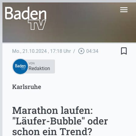
menu
bookmark_border
play_circle_outline
Mo., 21.10.2024
, 17:18 Uhr
/
04:34
VON
Redaktion
Karlsruhe
Marathon laufen:
"Läufer-Bubble" oder
schon ein Trend?