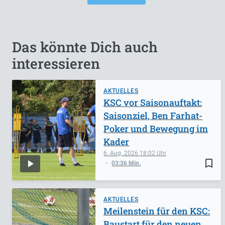
Das könnte Dich auch
interessieren
AKTUELLES
KSC vor Saisonauftakt:
Saisonziel, Ben Farhat-
Poker und Bewegung im
Kader
6. Aug. 2026
18:02
bookmark_border
03:36 Min.
AKTUELLES
Meilenstein für den KSC:
Baustart für den neuen