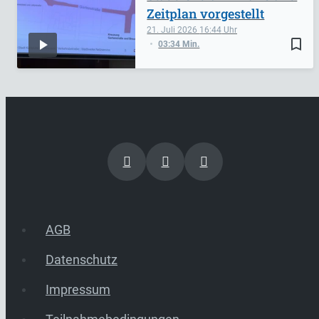
Zeitplan vorgestellt
21. Juli 2026
16:44
bookmark_border
03:34 Min.
AGB
Datenschutz
Impressum