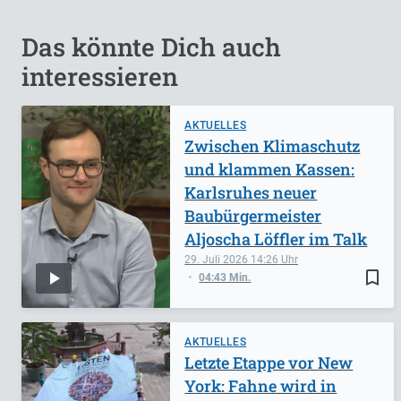
Das könnte Dich auch
interessieren
AKTUELLES
Zwischen Klimaschutz
und klammen Kassen:
Karlsruhes neuer
Baubürgermeister
Aljoscha Löffler im Talk
29. Juli 2026
14:26
bookmark_border
04:43 Min.
AKTUELLES
Letzte Etappe vor New
York: Fahne wird in