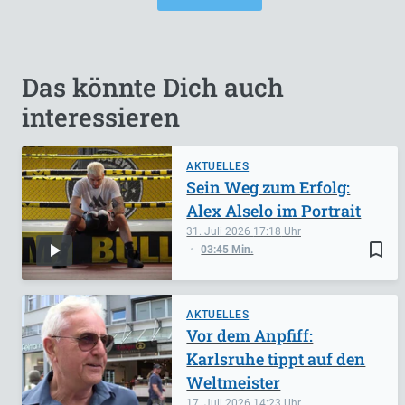
Das könnte Dich auch
interessieren
AKTUELLES
Sein Weg zum Erfolg:
Alex Alselo im Portrait
31. Juli 2026
17:18
bookmark_border
03:45 Min.
AKTUELLES
Vor dem Anpfiff:
Karlsruhe tippt auf den
Weltmeister
17. Juli 2026
14:23