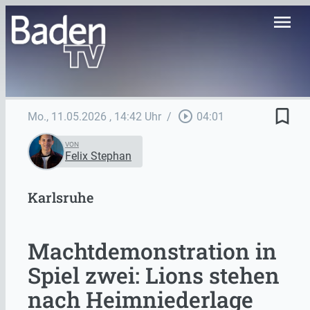
menu
bookmark_border
play_circle_outline
Mo., 11.05.2026
, 14:42 Uhr
/
04:01
VON
Felix Stephan
Karlsruhe
Machtdemonstration in
Spiel zwei: Lions stehen
nach Heimniederlage