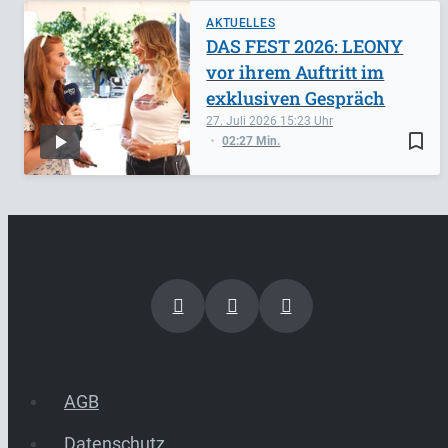
AKTUELLES
DAS FEST 2026: LEONY
vor ihrem Auftritt im
exklusiven Gespräch
27. Juli 2026
15:23
bookmark_border
02:27 Min.
AGB
Datenschutz