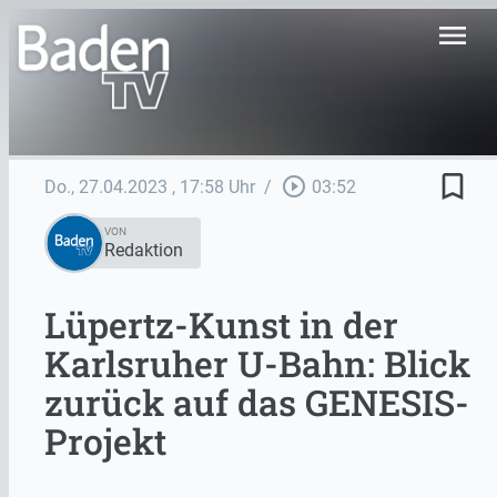
menu
bookmark_border
play_circle_outline
Do., 27.04.2023
, 17:58 Uhr
/
03:52
VON
Redaktion
Lüpertz-Kunst in der
Karlsruher U-Bahn: Blick
zurück auf das GENESIS-
Projekt