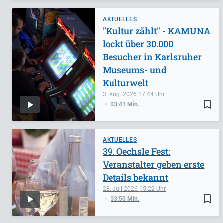
AKTUELLES
"Kultur zählt" - KAMUNA
lockt über 30.000
Besucher in Karlsruher
Museums- und
Kulturwelt
3. Aug. 2026
17:44
bookmark_border
03:41 Min.
AKTUELLES
39. Oechsle Fest:
Veranstalter geben erste
Details bekannt
28. Juli 2026
15:22
bookmark_border
03:50 Min.