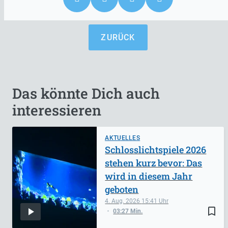
ZURÜCK
Das könnte Dich auch
interessieren
AKTUELLES
Schlosslichtspiele 2026
stehen kurz bevor: Das
wird in diesem Jahr
geboten
4. Aug. 2026
15:41
bookmark_border
03:27 Min.