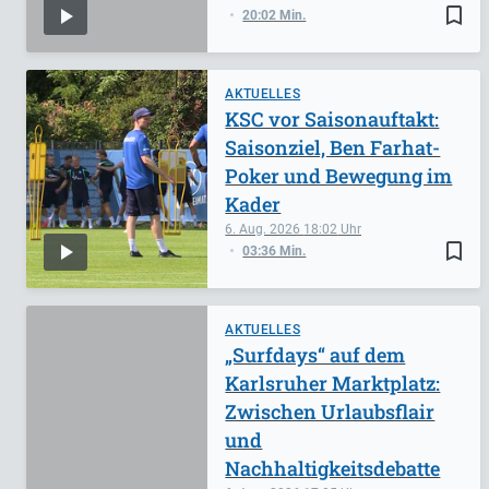
bookmark_border
20:02 Min.
AKTUELLES
KSC vor Saisonauftakt:
Saisonziel, Ben Farhat-
Poker und Bewegung im
Kader
6. Aug. 2026
18:02
bookmark_border
03:36 Min.
AKTUELLES
„Surfdays“ auf dem
Karlsruher Marktplatz:
Zwischen Urlaubsflair
und
Nachhaltigkeitsdebatte