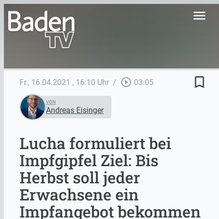
menu
bookmark_border
play_circle_outline
Fr., 16.04.2021
, 16:10 Uhr
/
03:05
VON
Andreas Eisinger
Lucha formuliert bei
Impfgipfel Ziel: Bis
Herbst soll jeder
Erwachsene ein
Impfangebot bekommen