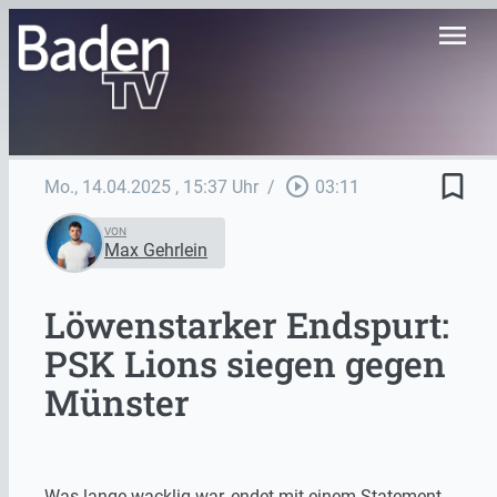
menu
bookmark_border
play_circle_outline
Mo., 14.04.2025
, 15:37 Uhr
/
03:11
VON
Max Gehrlein
Löwenstarker Endspurt:
PSK Lions siegen gegen
Münster
Was lange wacklig war, endet mit einem Statement-