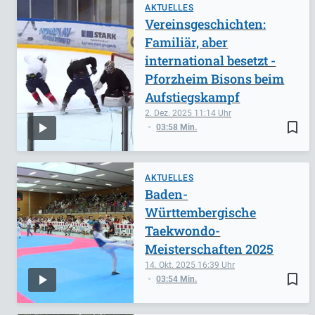
AKTUELLES
Vereinsgeschichten:
Familiär, aber
international besetzt -
Pforzheim Bisons beim
Aufstiegskampf
2. Dez. 2025
11:14
bookmark_border
03:58 Min.
AKTUELLES
Baden-
Württembergische
Taekwondo-
Meisterschaften 2025
14. Okt. 2025
16:39
bookmark_border
03:54 Min.