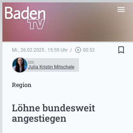
menu
bookmark_border
play_circle_outline
Mi., 26.02.2025
, 15:59 Uhr
/
00:52
VON
Julia Kristin Mitschele
Region
Löhne bundesweit
angestiegen