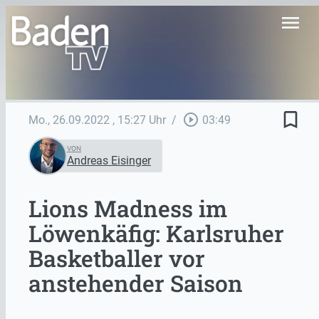
menu
bookmark_border
play_circle_outline
Mo., 26.09.2022
, 15:27 Uhr
/
03:49
VON
Andreas Eisinger
Lions Madness im
Löwenkäfig: Karlsruher
Basketballer vor
anstehender Saison