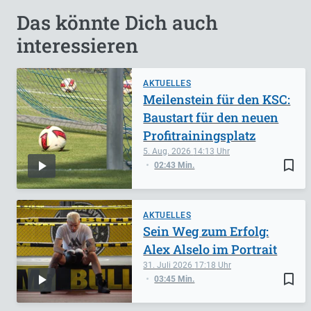
Das könnte Dich auch
interessieren
AKTUELLES
Meilenstein für den KSC:
Baustart für den neuen
Profitrainingsplatz
5. Aug. 2026
14:13
bookmark_border
02:43 Min.
AKTUELLES
Sein Weg zum Erfolg:
Alex Alselo im Portrait
31. Juli 2026
17:18
bookmark_border
03:45 Min.