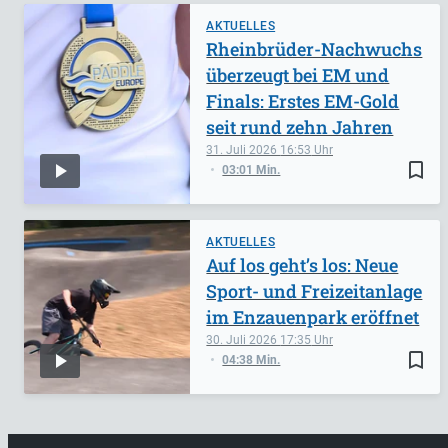
AKTUELLES
Rheinbrüder-Nachwuchs
überzeugt bei EM und
Finals: Erstes EM-Gold
seit rund zehn Jahren
31. Juli 2026
16:53
bookmark_border
03:01 Min.
AKTUELLES
Auf los geht’s los: Neue
Sport- und Freizeitanlage
im Enzauenpark eröffnet
30. Juli 2026
17:35
bookmark_border
04:38 Min.