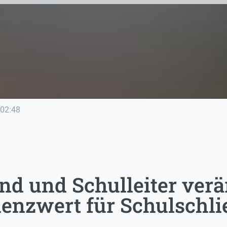
02:48
d und Schulleiter verär
enzwert für Schulschl