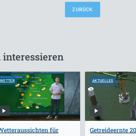
ZURÜCK
 interessieren
WETTER
AKTUELLES
Wetteraussichten für
Getreideernte 20