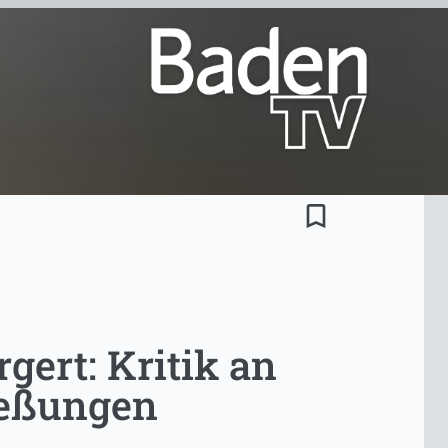
bookmark_border
gert: Kritik an
ießungen