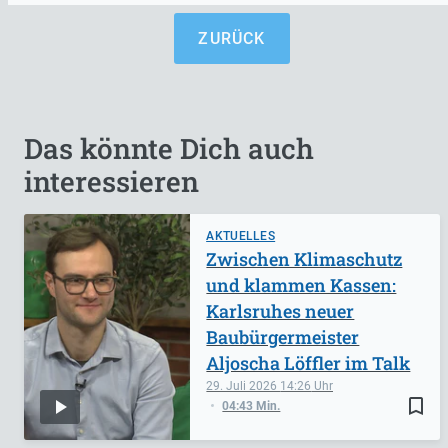
ZURÜCK
Das könnte Dich auch
interessieren
AKTUELLES
Zwischen Klimaschutz
und klammen Kassen:
Karlsruhes neuer
Baubürgermeister
Aljoscha Löffler im Talk
29. Juli 2026
14:26
bookmark_border
04:43 Min.