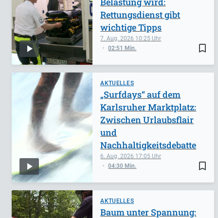
Belastung wird:
Rettungsdienst gibt
wichtige Tipps
7. Aug. 2026
10:25
bookmark_border
02:51 Min.
AKTUELLES
„Surfdays“ auf dem
Karlsruher Marktplatz:
Zwischen Urlaubsflair
und
Nachhaltigkeitsdebatte
6. Aug. 2026
17:05
bookmark_border
04:30 Min.
AKTUELLES
Baum unter Spannung: