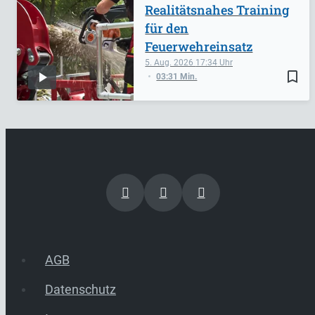
Realitätsnahes Training
für den
Feuerwehreinsatz
5. Aug. 2026
17:34
bookmark_border
03:31 Min.
AGB
Datenschutz