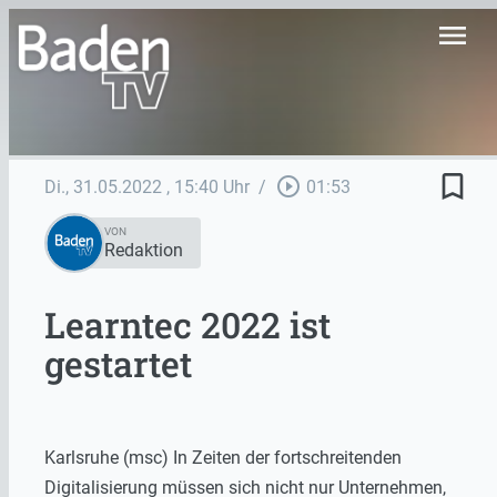
menu
bookmark_border
play_circle_outline
Di., 31.05.2022
, 15:40 Uhr
/
01:53
VON
Redaktion
Learntec 2022 ist
gestartet
Karlsruhe (msc) In Zeiten der fortschreitenden
Digitalisierung müssen sich nicht nur Unternehmen,