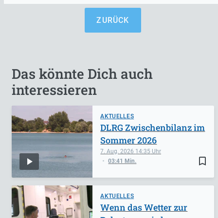
ZURÜCK
Das könnte Dich auch
interessieren
AKTUELLES
DLRG Zwischenbilanz im
Sommer 2026
7. Aug. 2026
14:35
bookmark_border
03:41 Min.
AKTUELLES
Wenn das Wetter zur