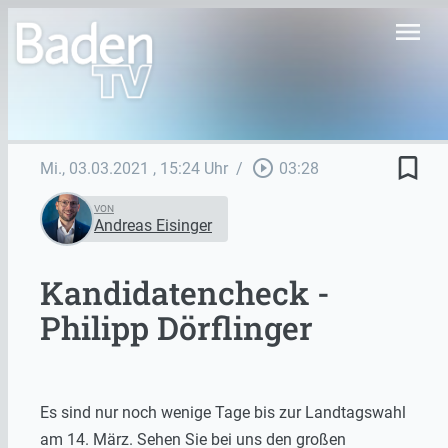
menu
bookmark_border
play_circle_outline
Mi., 03.03.2021
, 15:24 Uhr
/
03:28
VON
Andreas Eisinger
Kandidatencheck -
Philipp Dörflinger
Es sind nur noch wenige Tage bis zur Landtagswahl
am 14. März. Sehen Sie bei uns den großen