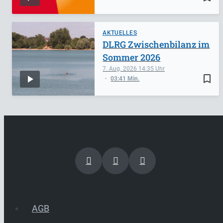
AKTUELLES
DLRG Zwischenbilanz im
Sommer 2026
7. Aug. 2026
14:35
bookmark_border
03:41 Min.
AGB