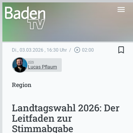
menu
bookmark_border
play_circle_outline
Di., 03.03.2026
, 16:30 Uhr
/
02:00
VON
Lucas Pflaum
Region
Landtagswahl 2026: Der
Leitfaden zur
Stimmabgabe