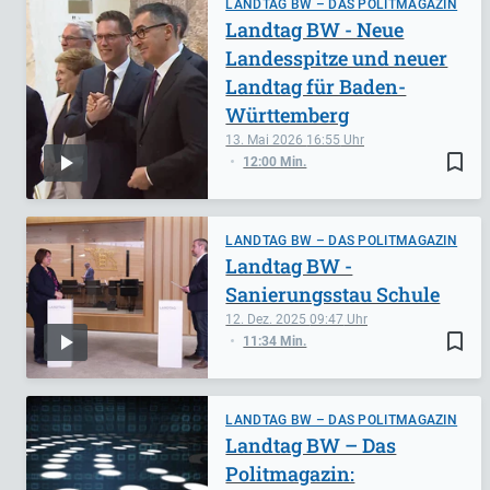
LANDTAG BW – DAS POLITMAGAZIN
Landtag BW - Neue
Landesspitze und neuer
Landtag für Baden-
Württemberg
13. Mai 2026
16:55
bookmark_border
12:00 Min.
LANDTAG BW – DAS POLITMAGAZIN
Landtag BW -
Sanierungsstau Schule
12. Dez. 2025
09:47
bookmark_border
11:34 Min.
LANDTAG BW – DAS POLITMAGAZIN
Landtag BW – Das
Politmagazin: