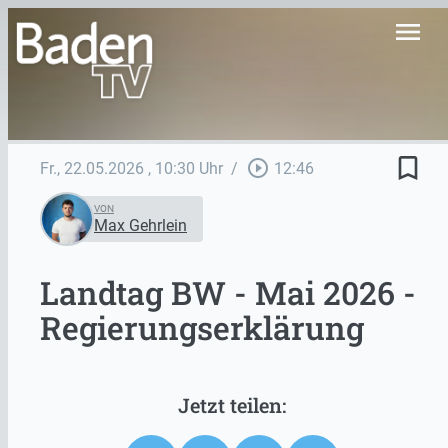
menu
bookmark_border
play_circle_outline
Fr., 22.05.2026
, 10:30 Uhr
/
12:46
VON
Max Gehrlein
Landtag BW - Mai 2026 -
Regierungserklärung