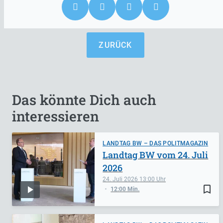
ZURÜCK
Das könnte Dich auch
interessieren
LANDTAG BW – DAS POLITMAGAZIN
Landtag BW vom 24. Juli
2026
24. Juli 2026
13:00
bookmark_border
12:00 Min.