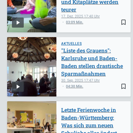
und Kitaplätze werden
teurer
17. Dez. 2025
17:40
bookmark_border
03:09 Min.
AKTUELLES
"Liste des Grauens":
Karlsruhe und Baden-
Baden stellen drastische
Sparmaßnahmen
30. Sep. 2025
17:47
bookmark_border
04:30 Min.
Letzte Ferienwoche in
Baden-Württemberg:
Was sich zum neuen