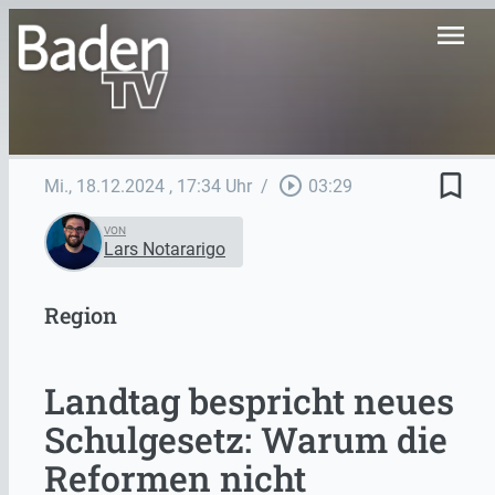
menu
bookmark_border
play_circle_outline
Mi., 18.12.2024
, 17:34 Uhr
/
03:29
VON
Lars Notararigo
Region
Landtag bespricht neues
Schulgesetz: Warum die
Reformen nicht