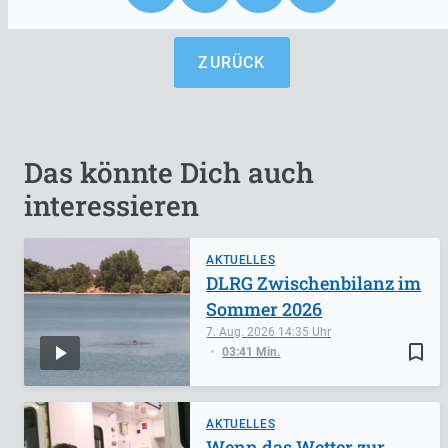
ZURÜCK
Das könnte Dich auch
interessieren
AKTUELLES
DLRG Zwischenbilanz im
Sommer 2026
7. Aug. 2026
14:35
bookmark_border
03:41 Min.
AKTUELLES
Wenn das Wetter zur