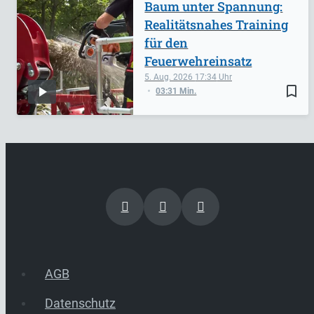
Baum unter Spannung:
Realitätsnahes Training
für den
Feuerwehreinsatz
5. Aug. 2026
17:34
bookmark_border
03:31 Min.
AGB
Datenschutz