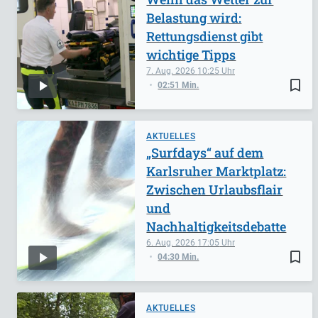
Belastung wird:
Rettungsdienst gibt
wichtige Tipps
7. Aug. 2026
10:25
bookmark_border
02:51 Min.
AKTUELLES
„Surfdays“ auf dem
Karlsruher Marktplatz:
Zwischen Urlaubsflair
und
Nachhaltigkeitsdebatte
6. Aug. 2026
17:05
bookmark_border
04:30 Min.
AKTUELLES