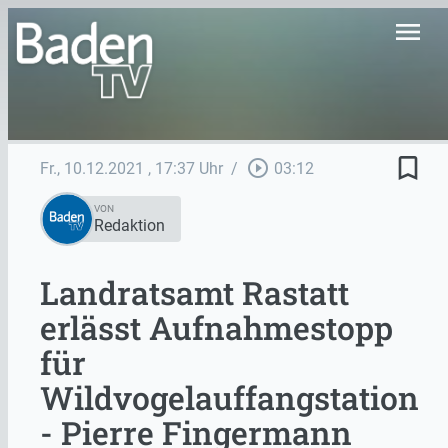
menu
bookmark_border
play_circle_outline
Fr., 10.12.2021
, 17:37 Uhr
/
03:12
VON
Redaktion
Landratsamt Rastatt
erlässt Aufnahmestopp
für
Wildvogelauffangstation
- Pierre Fingermann