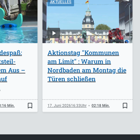
AKTUELLES
adespaß:
Aktionstag "Kommunen
steil-
am Limit" : Warum in
em Aus –
Nordbaden am Montag die
auf
Türen schließen
n
bookmark_border
bookmark_border
3:16 Min.
17. Juni 2026
16:33
02:18 Min.