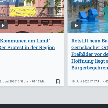
AKTUELLES
AKTUELLES
„Kommunen am Limit“ -
Rotstift beim B
Der Protest in der Region
Gernsbacher Ort
Freibäder vor d
Hoffnung liegt 
Bürgerbegehre
bookmark_border
2. Juni 2026
16:58
09:17 Min.
19. Juni 2026
17:57
0