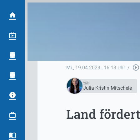
play_circle_outline
Mi., 19.04.2023
, 16:13 Uhr
/
VON
Julia Kristin Mitschele
Land förder