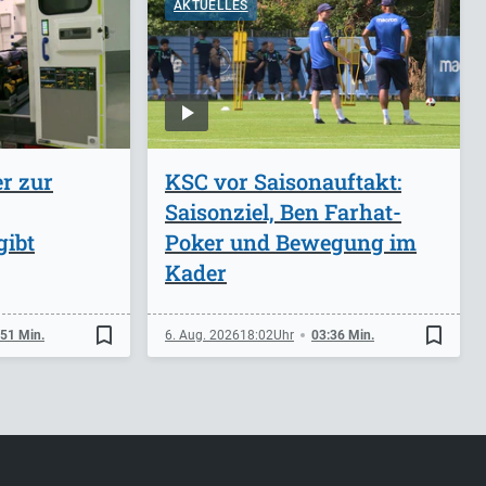
AKTUELLES
r zur
KSC vor Saisonauftakt:
Saisonziel, Ben Farhat-
gibt
Poker und Bewegung im
Kader
bookmark_border
bookmark_border
:51 Min.
6. Aug. 2026
18:02
03:36 Min.