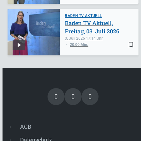
BADEN TV AKTUELL
Baden TV Aktuell,
Freitag, 03. Juli 2026
3. Juli 2026
17:14
bookmark_border
20:00 Min.
AGB
Datenschutz