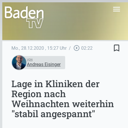
menu
bookmark_border
play_circle_outline
Mo., 28.12.2020
, 15:27 Uhr
/
02:22
VON
Andreas Eisinger
Lage in Kliniken der
Region nach
Weihnachten weiterhin
"stabil angespannt"