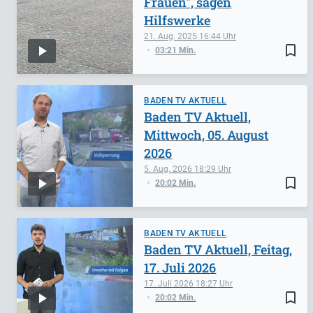
Frauen", sagen
Hilfswerke
21. Aug. 2025
16:44
bookmark_border
03:21 Min.
BADEN TV AKTUELL
Baden TV Aktuell,
Mittwoch, 05. August
2026
5. Aug. 2026
18:29
bookmark_border
20:02 Min.
BADEN TV AKTUELL
Baden TV Aktuell, Feitag,
17. Juli 2026
17. Juli 2026
18:27
bookmark_border
20:02 Min.