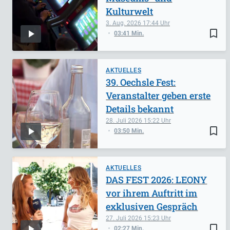
Kulturwelt
3. Aug. 2026
17:44
bookmark_border
03:41 Min.
AKTUELLES
39. Oechsle Fest:
Veranstalter geben erste
Details bekannt
28. Juli 2026
15:22
bookmark_border
03:50 Min.
AKTUELLES
DAS FEST 2026: LEONY
vor ihrem Auftritt im
exklusiven Gespräch
27. Juli 2026
15:23
bookmark_border
02:27 Min.