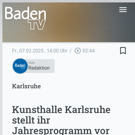
menu
bookmark_border
play_circle_outline
Fr., 07.02.2025
, 14:00 Uhr
/
02:44
VON
Redaktion
Karlsruhe
Kunsthalle Karlsruhe
stellt ihr
Jahresprogramm vor