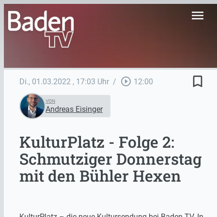
menu
bookmark_border
play_circle_outline
Di., 01.03.2022
, 17:03 Uhr
/
12:00
VON
Andreas Eisinger
KulturPlatz - Folge 2:
Schmutziger Donnerstag
mit den Bühler Hexen
KulturPlatz – die neue Kultursendung bei Baden TV. In