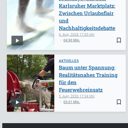
Karlsruher Marktplatz:
Zwischen Urlaubsflair
und
Nachhaltigkeitsdebatte
6. Aug. 2026
17:05
bookmark_border
04:30 Min.
AKTUELLES
Baum unter Spannung:
Realitätsnahes Training
für den
Feuerwehreinsatz
5. Aug. 2026
17:34
bookmark_border
03:31 Min.