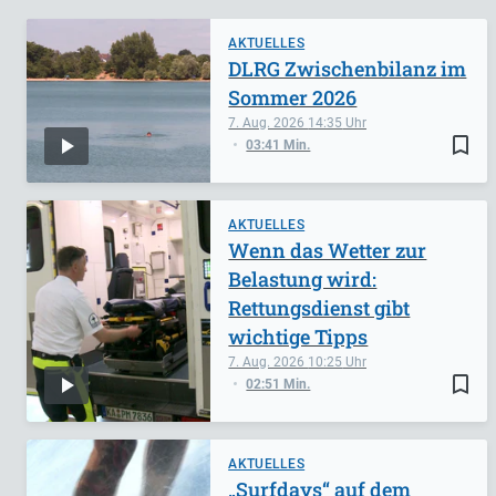
AKTUELLES
DLRG Zwischenbilanz im
Sommer 2026
7. Aug. 2026
14:35
bookmark_border
03:41 Min.
AKTUELLES
Wenn das Wetter zur
Belastung wird:
Rettungsdienst gibt
wichtige Tipps
7. Aug. 2026
10:25
bookmark_border
02:51 Min.
AKTUELLES
„Surfdays“ auf dem