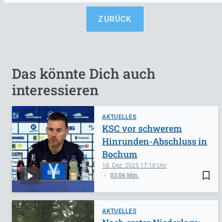
ZURÜCK
Das könnte Dich auch
interessieren
AKTUELLES
KSC vor schwerem
Hinrunden-Abschluss in
Bochum
18. Dez. 2025
17:10
bookmark_border
03:06 Min.
AKTUELLES