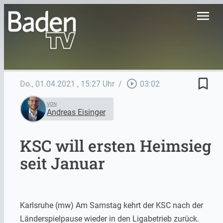
menu
bookmark_border
play_circle_outline
Do., 01.04.2021
, 15:27 Uhr
/
03:02
VON
Andreas Eisinger
KSC will ersten Heimsieg
seit Januar
Karlsruhe (mw) Am Samstag kehrt der KSC nach der
Länderspielpause wieder in den Ligabetrieb zurück.