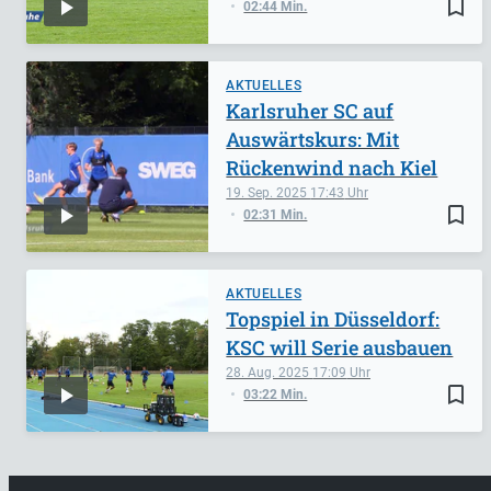
bookmark_border
02:44 Min.
AKTUELLES
Karlsruher SC auf
Auswärtskurs: Mit
Rückenwind nach Kiel
19. Sep. 2025
17:43
bookmark_border
02:31 Min.
AKTUELLES
Topspiel in Düsseldorf:
KSC will Serie ausbauen
28. Aug. 2025
17:09
bookmark_border
03:22 Min.