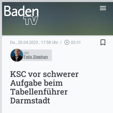
menu
bookmark_border
play_circle_outline
Do., 20.04.2023
, 17:58 Uhr
/
03:31
VON
Felix Stephan
KSC vor schwerer
Aufgabe beim
Tabellenführer
Darmstadt