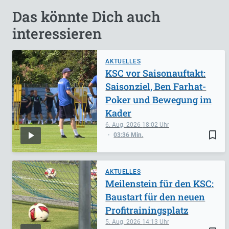
Das könnte Dich auch
interessieren
AKTUELLES
KSC vor Saisonauftakt:
Saisonziel, Ben Farhat-
Poker und Bewegung im
Kader
6. Aug. 2026
18:02
bookmark_border
03:36 Min.
AKTUELLES
Meilenstein für den KSC:
Baustart für den neuen
Profitrainingsplatz
5. Aug. 2026
14:13