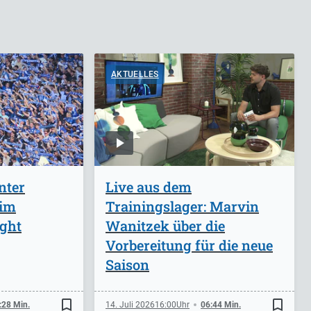
AKTUELLES
nter
Live aus dem
 im
Trainingslager: Marvin
ight
Wanitzek über die
Vorbereitung für die neue
Saison
bookmark_border
bookmark_border
:28 Min.
14. Juli 2026
16:00
06:44 Min.