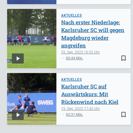
AKTUELLES
Nach erster Niederlage:
Karlsruher SC will gegen
Magdeburg wieder
angreifen
25. Sep. 2025
16:52
bookmark_border
02:44 Min.
AKTUELLES
Karlsruher SC auf
Auswärtskurs: Mit
Rückenwind nach Kiel
19. Sep. 2025
17:43
bookmark_border
02:31 Min.