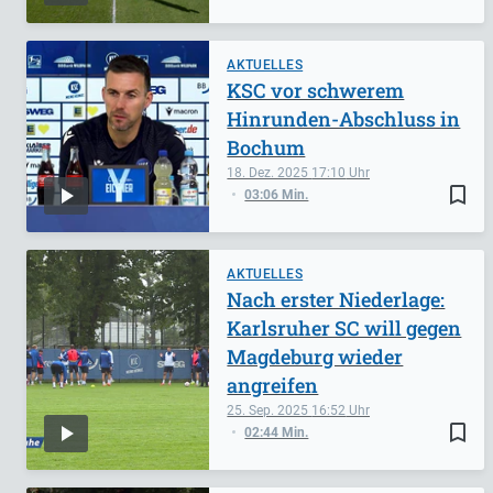
AKTUELLES
KSC vor schwerem
Hinrunden-Abschluss in
Bochum
18. Dez. 2025
17:10
bookmark_border
03:06 Min.
AKTUELLES
Nach erster Niederlage:
Karlsruher SC will gegen
Magdeburg wieder
angreifen
25. Sep. 2025
16:52
bookmark_border
02:44 Min.