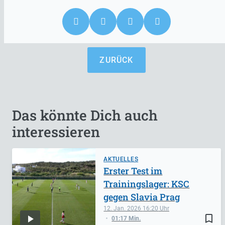
ZURÜCK
Das könnte Dich auch
interessieren
AKTUELLES
Erster Test im
Trainingslager: KSC
gegen Slavia Prag
12. Jan. 2026
16:20
bookmark_border
01:17 Min.