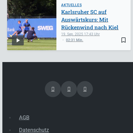
AKTUELLES
Karlsruher SC auf
Auswärtskurs: Mit
Rückenwind nach Kiel
19. Sep. 2025
17:43
bookmark_border
02:31 Min.
AGB
Datenschutz