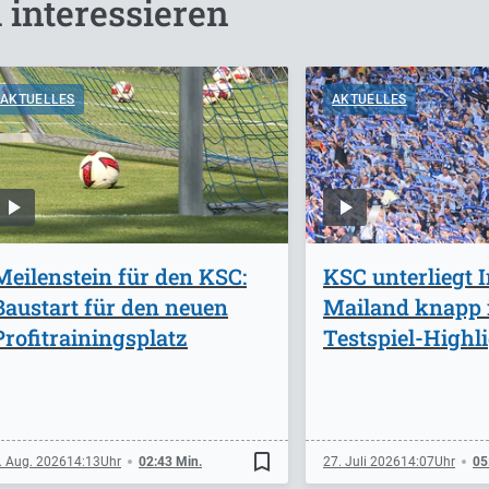
 interessieren
AKTUELLES
AKTUELLES
Meilenstein für den KSC:
KSC unterliegt I
Baustart für den neuen
Mailand knapp
Profitrainingsplatz
Testspiel-Highl
bookmark_border
. Aug. 2026
14:13
02:43 Min.
27. Juli 2026
14:07
05