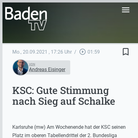
menu
bookmark_border
play_circle_outline
Mo., 20.09.2021
, 17:26 Uhr
/
01:59
VON
Andreas Eisinger
KSC: Gute Stimmung
nach Sieg auf Schalke
Karlsruhe (mw) Am Wochenende hat der KSC seinen
Platz im oberen Tabellendrittel der 2. Bundesliga