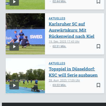
bookmark_border
02:44 Min.
AKTUELLES
Karlsruher SC auf
Auswärtskurs: Mit
Rückenwind nach Kiel
19. Sep. 2025
17:43
bookmark_border
02:31 Min.
AKTUELLES
Topspiel in Düsseldorf:
KSC will Serie ausbauen
28. Aug. 2025
17:09
bookmark_border
03:22 Min.