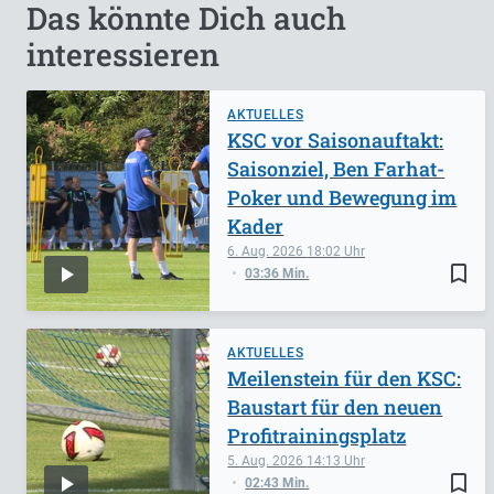
Das könnte Dich auch
interessieren
AKTUELLES
KSC vor Saisonauftakt:
Saisonziel, Ben Farhat-
Poker und Bewegung im
Kader
6. Aug. 2026
18:02
bookmark_border
03:36 Min.
AKTUELLES
Meilenstein für den KSC:
Baustart für den neuen
Profitrainingsplatz
5. Aug. 2026
14:13
bookmark_border
02:43 Min.