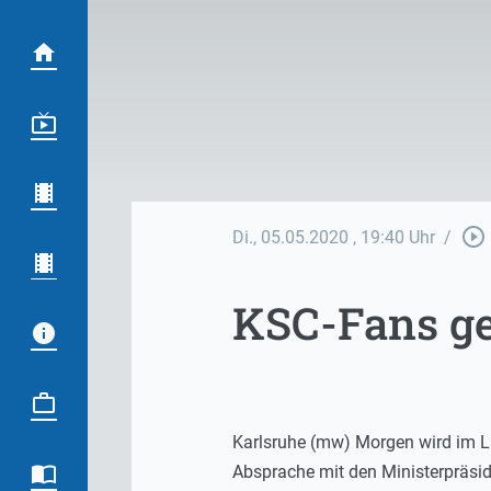
play_circle_outline
Di., 05.05.2020
, 19:40 Uhr
/
KSC-Fans ge
Karlsruhe (mw) Morgen wird im La
Absprache mit den Ministerpräside