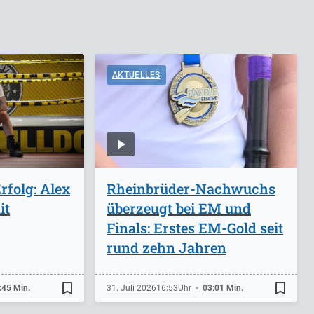
AKTUELLES
folg: Alex
Rheinbrüder-Nachwuchs
it
überzeugt bei EM und
Finals: Erstes EM-Gold seit
rund zehn Jahren
bookmark_border
bookmark_border
:45 Min.
31. Juli 2026
16:53
03:01 Min.