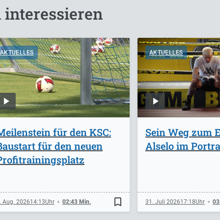
 interessieren
AKTUELLES
AKTUELLES
Meilenstein für den KSC:
Sein Weg zum Er
Baustart für den neuen
Alselo im Portra
Profitrainingsplatz
bookmark_border
. Aug. 2026
14:13
02:43 Min.
31. Juli 2026
17:18
03