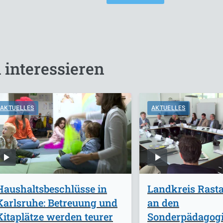
 interessieren
AKTUELLES
AKTUELLES
Haushaltsbeschlüsse in
Landkreis Rasta
Karlsruhe: Betreuung und
an den
Kitaplätze werden teurer
Sonderpädagog