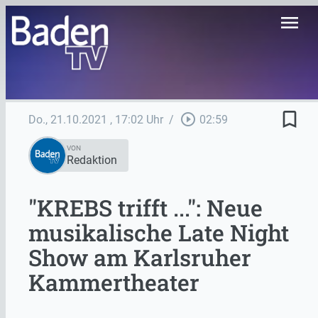
menu
bookmark_border
play_circle_outline
Do., 21.10.2021
, 17:02 Uhr
/
02:59
VON
Redaktion
"KREBS trifft ...": Neue
musikalische Late Night
Show am Karlsruher
Kammertheater