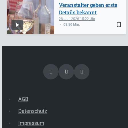
Veranstalter geben erste
Details bekannt
28. Juli 2026
15:22
bookmark_border
03:50 Min.
AGB
Datenschutz
Impressum