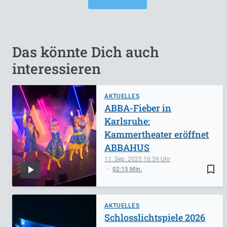
Das könnte Dich auch
interessieren
AKTUELLES
ABBA-Fieber in
Karlsruhe:
Kammertheater eröffnet
ABBAHUS
11. Sep. 2025
16:59
bookmark_border
02:15 Min.
AKTUELLES
Schlosslichtspiele 2026