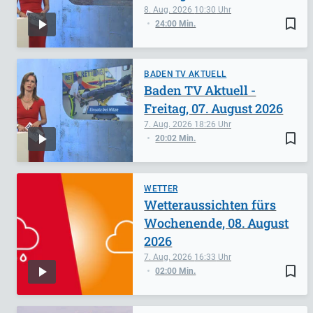
8. Aug. 2026
10:30
bookmark_border
24:00 Min.
BADEN TV AKTUELL
Baden TV Aktuell -
Freitag, 07. August 2026
7. Aug. 2026
18:26
bookmark_border
20:02 Min.
WETTER
Wetteraussichten fürs
Wochenende, 08. August
2026
7. Aug. 2026
16:33
bookmark_border
02:00 Min.