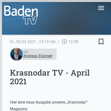
menu
bookmark_border
play_circle_outline
Di., 06.04.2021
, 14:19 Uhr
/
12:00
VON
Andreas Eisinger
Krasnodar TV - April
2021
Hier eine neue Ausgabe unseres „Krasnodar“-
Magazins.