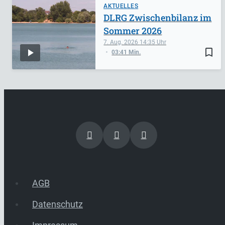
AKTUELLES
DLRG Zwischenbilanz im
Sommer 2026
7. Aug. 2026
14:35
bookmark_border
03:41 Min.
AGB
Datenschutz