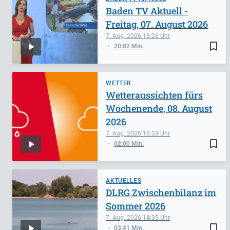
Baden TV Aktuell -
Freitag, 07. August 2026
7. Aug. 2026
18:26
bookmark_border
20:02 Min.
WETTER
Wetteraussichten fürs
Wochenende, 08. August
2026
7. Aug. 2026
16:33
bookmark_border
02:00 Min.
AKTUELLES
DLRG Zwischenbilanz im
Sommer 2026
7. Aug. 2026
14:35
bookmark_border
03:41 Min.