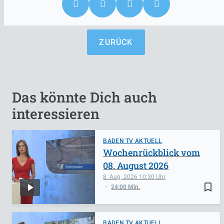
ZURÜCK
Das könnte Dich auch
interessieren
BADEN TV AKTUELL
Wochenrückblick vom
08. August 2026
8. Aug. 2026
10:30
bookmark_border
24:00 Min.
BADEN TV AKTUELL