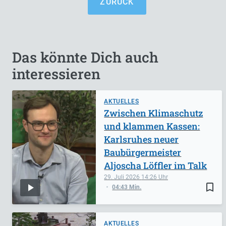
ZURÜCK
Das könnte Dich auch
interessieren
AKTUELLES
Zwischen Klimaschutz
und klammen Kassen:
Karlsruhes neuer
Baubürgermeister
Aljoscha Löffler im Talk
29. Juli 2026
14:26
bookmark_border
04:43 Min.
AKTUELLES