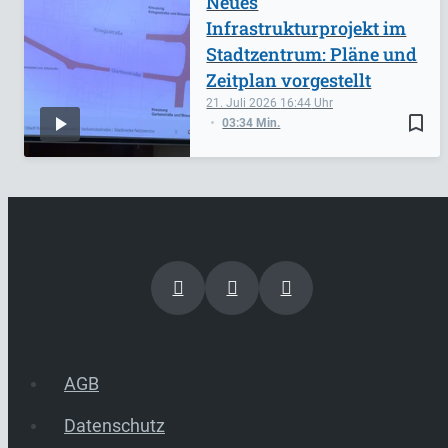
Neues
Infrastrukturprojekt im
Stadtzentrum: Pläne und
Zeitplan vorgestellt
21. Juli 2026
16:44
bookmark_border
03:34 Min.
AGB
Datenschutz