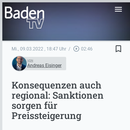
menu
bookmark_border
play_circle_outline
Mi., 09.03.2022
, 18:47 Uhr
/
02:46
VON
Andreas Eisinger
Konsequenzen auch
regional: Sanktionen
sorgen für
Preissteigerung