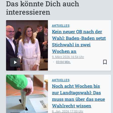
Das könnte Dich auch
interessieren
AKTUELLES
Kein neuer OB nach der
Wahl: Baden-Baden setzt
Stichwahl in zwei
Wochen an
9. März 2026
16:54
bookmark_border
03:04 Min.
AKTUELLES
Noch acht Wochen bis
zur Landtagswahl: Das
muss man über das neue
Wahlrecht wissen
8. Jan. 2026
17:00