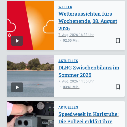
WETTER
Wetteraussichten fürs
Wochenende, 08. August
2026
7. Aug. 2026
16:33
bookmark_border
02:00 Min.
AKTUELLES
DLRG Zwischenbilanz im
Sommer 2026
7. Aug. 2026
14:35
bookmark_border
03:41 Min.
AKTUELLES
Speedweek in Karlsruhe:
Die Polizei erklärt ihre