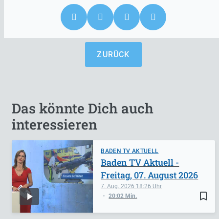
ZURÜCK
Das könnte Dich auch
interessieren
BADEN TV AKTUELL
Baden TV Aktuell -
Freitag, 07. August 2026
7. Aug. 2026
18:26
bookmark_border
20:02 Min.