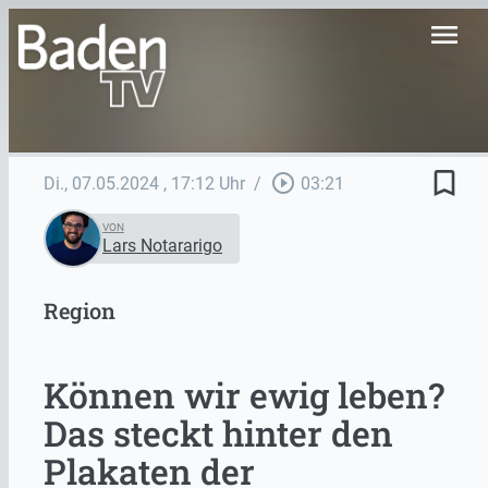
menu
bookmark_border
play_circle_outline
Di., 07.05.2024
, 17:12 Uhr
/
03:21
VON
Lars Notararigo
Region
Können wir ewig leben?
Das steckt hinter den
Plakaten der