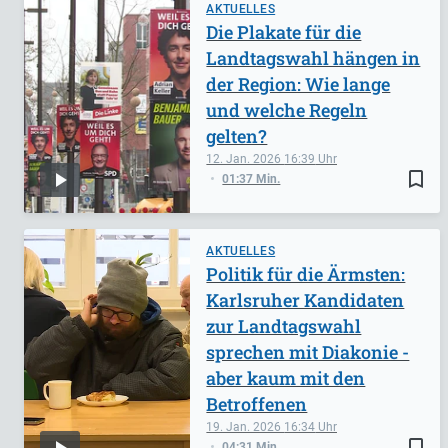
AKTUELLES
Die Plakate für die
Landtagswahl hängen in
der Region: Wie lange
und welche Regeln
gelten?
12. Jan. 2026
16:39
bookmark_border
01:37 Min.
AKTUELLES
Politik für die Ärmsten:
Karlsruher Kandidaten
zur Landtagswahl
sprechen mit Diakonie -
aber kaum mit den
Betroffenen
19. Jan. 2026
16:34
bookmark_border
04:31 Min.