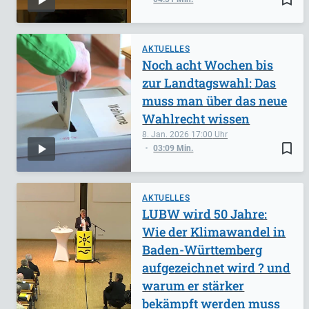
AKTUELLES
Noch acht Wochen bis
zur Landtagswahl: Das
muss man über das neue
Wahlrecht wissen
8. Jan. 2026
17:00
bookmark_border
03:09 Min.
AKTUELLES
LUBW wird 50 Jahre:
Wie der Klimawandel in
Baden-Württemberg
aufgezeichnet wird ? und
warum er stärker
bekämpft werden muss