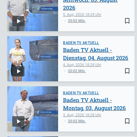
2026
5. Aug. 2026
18:29
bookmark_border
20:02 Min.
BADEN TV AKTUELL
Baden TV Aktuell -
Dienstag, 04. August 2026
4. Aug. 2026
18:28
bookmark_border
20:02 Min.
BADEN TV AKTUELL
Baden TV Aktuell -
Montag, 03. August 2026
3. Aug. 2026
18:28
bookmark_border
20:02 Min.