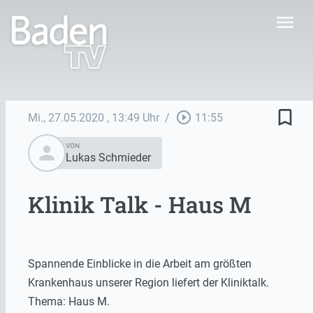
menu
bookmark_border
play_circle_outline
Mi., 27.05.2020
, 13:49 Uhr
/
11:55
person
VON
Lukas Schmieder
Klinik Talk - Haus M
Spannende Einblicke in die Arbeit am größten
Krankenhaus unserer Region liefert der Kliniktalk.
Thema: Haus M.