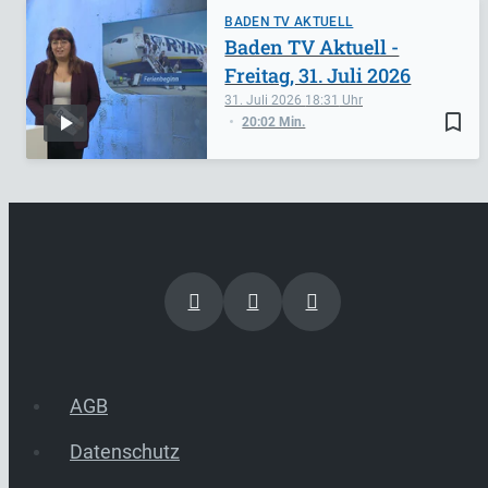
BADEN TV AKTUELL
Baden TV Aktuell -
Freitag, 31. Juli 2026
31. Juli 2026
18:31
bookmark_border
20:02 Min.
AGB
Datenschutz